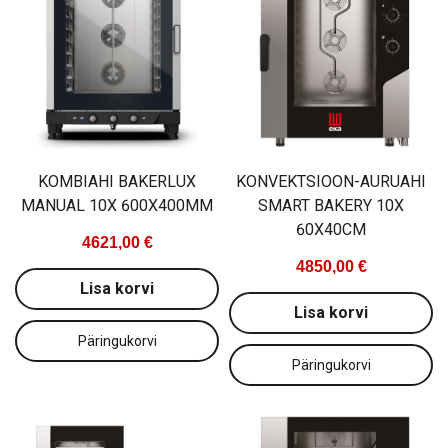
600
692,00 €
1770,00
Lisa korvi
Lisa ko
KOMBIAHI BAKERLUX
KONVEKTSIOON-AURUAHI
MANUAL 10X 600X400MM
SMART BAKERY 10X
60X40CM
4621,00 €
4850,00 €
Lisa korvi
Lisa korvi