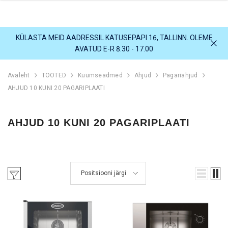
KÜLASTA MEID AADRESSIL KATUSEPAPI 16, TALLINN. OLEME
AVATUD E-R 8.30 - 17.00
Avaleht
TOOTED
Kuumseadmed
Ahjud
Pagariahjud
AHJUD 10 KUNI 20 PAGARIPLAATI
AHJUD 10 KUNI 20 PAGARIPLAATI
Positsiooni järgi
0L GN
KÜLMKAPP 110L
KÜLMKAPP 1054