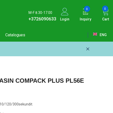
0
0
M-F 8.30-17.00
+3726090633
Login
Inquiry
Cart
Catalogues
ENG
elist
EST
t
ENG
 service
RUS
SIN COMPACK PLUS PL56E
erms
10/120/300sekundit.