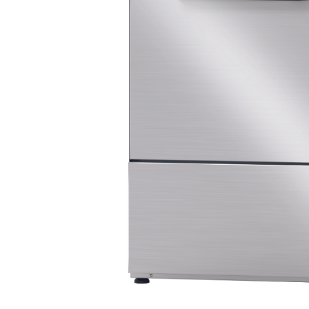
GN2/1, 600W
692,00 €
1770,00 €
Add to cart
Add to cart