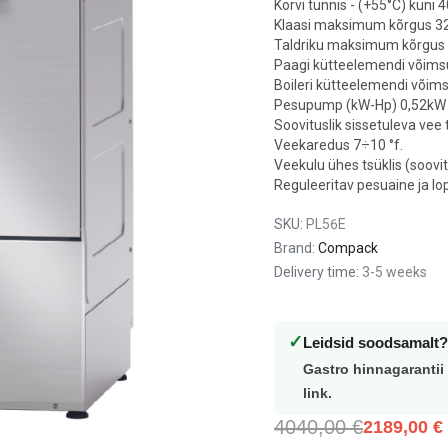
Korvi tunnis - (+55°C) kuni 4
REFRIGERATOR 1300 L
REFRIGERATOR 143L
Klaasi maksimum kõrgus 
KITCHEN LINE, ARKTIC,
Taldriku maksimum kõrgu
810,00 €
KITCHEN LINE, GN 2/1,
Paagi kütteelemendi võimsu
1300L, 230V/320W,
Boileri kütteelemendi võims
Add to cart
Pesupump (kW-Hp) 0,52kW 
1382X800X(H)2100MM
Soovituslik sissetuleva vee
Veekaredus 7÷10 °f.
1520,00 €
Veekulu ühes tsüklis (soovi
Reguleeritav pesuaine ja l
Add to cart
SKU:
PL56E
Brand:
Compack
Delivery time:
3-5 weeks
✓
Leidsid soodsamalt?
Gastro hinnagarantii
link.
4040,00 €
2189,00 €