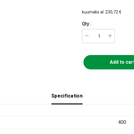
kuumaks al.
230,72 €
Qty.:
Add to car
Specification
400