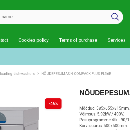
tact
Cookies policy
Terms of purchase
Services
 team
Service pric
Assessmen
 loading dishwashers
NÕUDEPESUMASIN COMPACK PLUS PL56E
Installation
NÕUDEPESUMA
Warranty t
-46%
Mõõdud: 585x655x815mm.
Võimsus: 5,92kW / 400V.
Pesuprogramme 4tk - 90/1
Korvi suurus: 500x500mm.
L