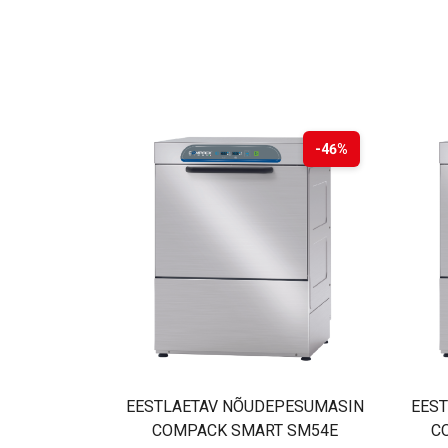
-46%
EESTLAETAV NÕUDEPESUMASIN
EES
COMPACK SMART SM54E
C