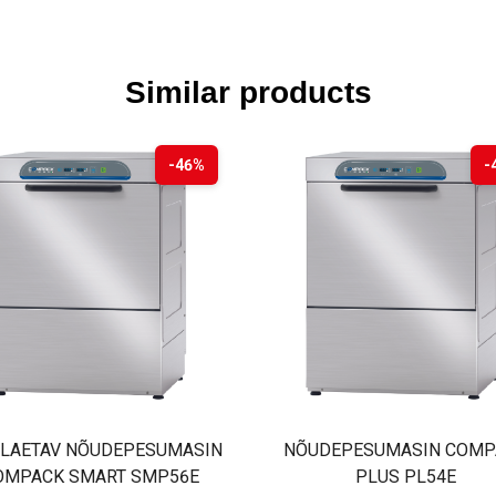
Similar products
-46%
-
TLAETAV NÕUDEPESUMASIN
NÕUDEPESUMASIN COMP
OMPACK SMART SMP56E
PLUS PL54E