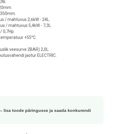
0tk.
REFRIGERATOR 145L
REFRIGERATOR TWO
320mm.
DOORS PROFI LINE 900 L
s 350mm.
768,00 €
ARKTIC, PROFI LINE,
s / mahtuvus 2,6kW - 24L.
230V/450W,
us / mahtuvus 5,4kW - 7,3L.
Add to cart
/ 0,7Hp.
1200X740X(H)1950MM
 temperatuur +55°C.
1500,00 €
tuslik veesurve 2BAR) 2,0L.
oputusvahendi jaotur ELECTRIC.
Add to cart
 – lisa toode päringusse ja saada konkurendi