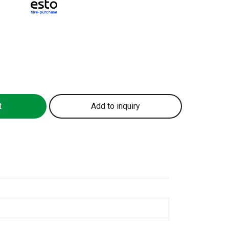
t
Add to inquiry